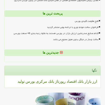
تقدیر رییس کمیسیون اقتصادی مجلس از نقش کلیدی بانک مسکن در پایین آوردن ناترازی
پربحث ترین ها
فتح مقاومت کلیدی بورس
فراخوان ساخت مودم نوری با تراشه بومی منتشر گردید
کدام صنایع صدرنشین ارزش بازار در بورس هستند به علاوه رتبه بندی 48 صنعت بورسی
ساخت وساز در جنگل بدون مجوز ممنوع می باشد
جدیدترین ها
تگها
ارز
بازار
بانك
اقتصاد
رپورتاژ
بانك مركزی
بورس
تولید