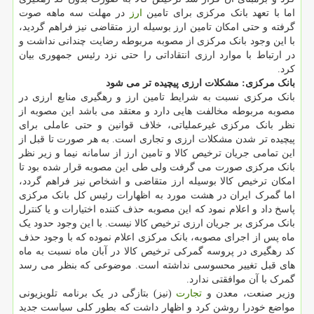
اما با تعهد بانک مرکزی برای تامین
ارز
در مهلت سه ماهه صوت
گرفته و حتی امکان تامین ارز بوسیله ارز متقاضی نیز فراهم گردید،
با این وجود بانک مرکزی از مصوبه مربوطه رضایت چندانی نداشت و
در ارتباط با موارد ارزی انتقاداتی را حتی نزد رئیس جمهوری بیان
کرد.
بانک مرکزی: مشکلات ارزی پیچیده تر می شود
بانک مرکزی نسبت به شرایط تامین ارز و رهگیری منابع ارزی در
مصوبه مربوطه مخالفت هایی دارد و معتقد می باشد این مصوبه از
نظر بانک مرکزی غیرعملیاتی، خلاف قوانین و حتی عاملی برای
پیچیده تر شدن مشکلات ارزی و تجاری است. به هر صورت تا قبل از
این تمامی جریان ترخیص کالا و تامین ارز از سامانه نیما و زیر نظر
بانک مرکزی صورت می گرفت ولی طی این مصوبه قرار شده بود تا
امکان ترخیص کالا بوسیله ارز متقاضی و اشخاص نیز فراهم گردد،
اما گمرک ایران در هشت مورد به اظهارات رئیس کل بانک مرکزی
پاسخ داد و اعلام نمود که این مصوبه حذف کننده اختیارات و یا کنترل
بانک مرکزی بر جریان ارزی ترخیص کالا نیست. با این وجود حدود یک
ماه پس از اجرای مصوبه، بانک مرکزی اعلام نموده که با وجود حذف
کد رهگیری در پروسه گمرکی ترخیص کالا در آبان ماه نسبت به ماه
های قبل تغییر محسوسی نداشته است. موضوعی که بنظر می رسد
گمرک با آن موافقتی ندارد.
وزیر صنعت، معدن و
تجارت
(نیز) بتازگی در یک برنامه تلویزیونی
مواضع خودرا روشن کرد و اظهار داشت که بطور کلی سیاست جدید