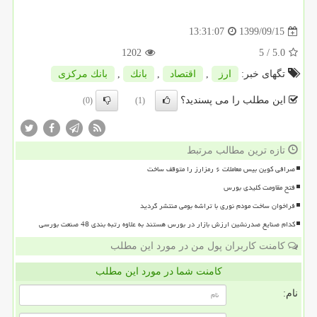
1399/09/15
13:31:07
1202
/ 5
5.0
تگهای خبر:
ارز
,
اقتصاد
,
بانك
,
بانك مركزی
این مطلب را می پسندید؟
(0)
(1)
تازه ترین مطالب مرتبط
صرافی کوین بیس معاملات ۶ رمزارز را متوقف ساخت
فتح مقاومت کلیدی بورس
فراخوان ساخت مودم نوری با تراشه بومی منتشر گردید
کدام صنایع صدرنشین ارزش بازار در بورس هستند به علاوه رتبه بندی 48 صنعت بورسی
کامنت کاربران پول من در مورد این مطلب
کامنت شما در مورد این مطلب
نام: