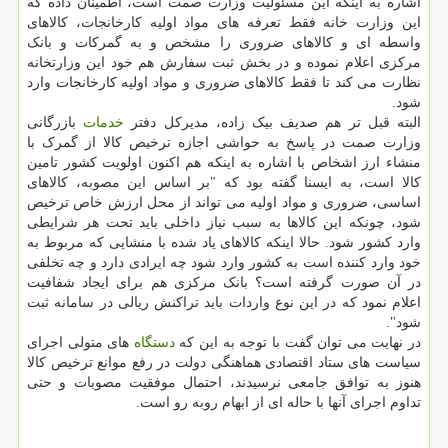
اشاره به اینکه این مسئولیت وزارت صمت است، اطمینان داده که
این وزارت خانه فقط تعرفه های مواد اولیه کارخانجات، کالاهای
واسطه ای و کالاهای ضروری را مشخص و به گمرکات و بانک
مرکزی اعلام نموده و در بخش ثبت سفارش هم خود این وزارتخانه
نظارت می کند تا فقط کالاهای ضروری و مواد اولیه کارخانجات وارد
شود.
البته قبل تر هم صدیف بیک زاده، مدیرکل دفتر
خدمات
بازرگانی
وزارت صمت در پاسخ به حواشی اجازه ترخیص کالا از گمرک با
منشاء ارز اشخاص با اشاره به اینکه هم اکنون اولویت کشور تامین
کالا است، به ایسنا گفته بود که "بر اساس این مصوبه، کالاهای
اساسی، ضروری و مواد اولیه می تواند از محل ارزش خاص ترخیص
شود، چونکه این کالاها به سبب نیاز داخلی باید تحت هر شرایطی
وارد کشور شود. حالا اینکه کالاهای یاد شده با منشایی که مربوط به
خود وارد کننده است به کشور وارد شود چه ایرادی دارد و چه تخلفی
در آن صورت گرفته است؟ بانک مرکزی هم برای ایجاد شفافیت
اعلام نمود که در این نوع واردات باید تراکنش ریالی در سامانه ثبت
شود".
در نهایت می توان گفت با توجه به این که
دستگاه
های متولی اجرای
سیاست های ستاد اقتصادی هماهنگی دولت در رفع موانع ترخیص کالا
هنوز به توافق جامعی نرسیدند، احتمال موفقیت مصوبات و حتی
تداوم اجرای آنها با حاله ای از ابهام روبه رو است.