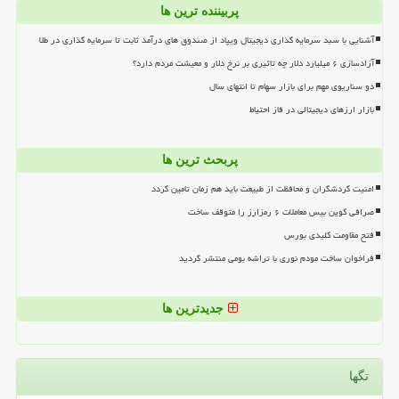
پربیننده ترین ها
آشنایی با سبد سرمایه گذاری دیجیتال ویپاد از صندوق های درآمد ثابت تا سرمایه گذاری در طلا
آزادسازی ۶ میلیارد دلار چه تاثیری بر نرخ دلار و معیشت مردم دارد؟
دو سناریوی مهم برای بازار سهام تا انتهای سال
بازار ارزهای دیجیتالی در فاز احتیاط
پربحث ترین ها
امنیت گردشگران و محافظت از طبیعت باید هم زمان تامین گردد
صرافی کوین بیس معاملات ۶ رمزارز را متوقف ساخت
فتح مقاومت کلیدی بورس
فراخوان ساخت مودم نوری با تراشه بومی منتشر گردید
جدیدترین ها
تگها