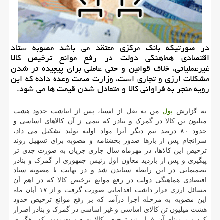
در صورتیکه بانک مرکزی معتقد می باشد مصوبه ستاد
اقتصادی هماهنگی دولت در رفع موانع ترخیص کالا
غیرعملیاتی، خلاف قوانین و حتی عاملی برای پیچیده تر شدن
مشکلات ارزی و تجاری است، وزارت صمت وعده داده که این
رویه منجر به فراوانی کالا و متعادل شدن قیمت ها می شود.
به گزارش
پول
من به نقل از ایسنا، پس از انباشت حدود هشت
میلیون تن کالا در گمرک و بنادر که نیمی از آن کالاهای اساسی و
حدود ۸۰ درصد نیم دیگر آنرا مواد اولیه تولید تشکیل می داد،
سرانجام پس از بارها صدور بخشنامه و مصوبه برای تسهیل روند
ترخیص این کالاها، در مهرماه سال جاری جریان به صورت جدی تر
پیگیری و پس از بازدید معاون اول رئیس جمهوری از گمرک و بنادر
تصمیماتی در این رابطه ستاندن شد و در نهایت با مصوبه ستاد
اقتصادی هماهنگی دولت در رفع موانع ترخیص کالا که در اهم آن
مسائل ارزی قرار داشت اقداماتی صورت گرفت و از ۱۷ آبان ماه
این مصوبه به مرحله اجرا درآمد که بر رفع موانع ترخیص حدود
هشت میلیون تن کالای اساسی و غیر اساسی در گمرک و بنادر اصرار
کرد و برمبنای آن قرار شد ترخیص کالا به صورت بدون کد رهگیری