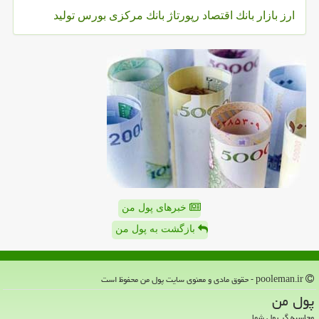
ارز
بازار
بانك
اقتصاد
رپورتاژ
بانك مركزی
بورس
تولید
خبرهای پول من
بازگشت به پول من
pooleman.ir - حقوق مادی و معنوی سایت پول من محفوظ است
پول من
محاسبه گر پول شما