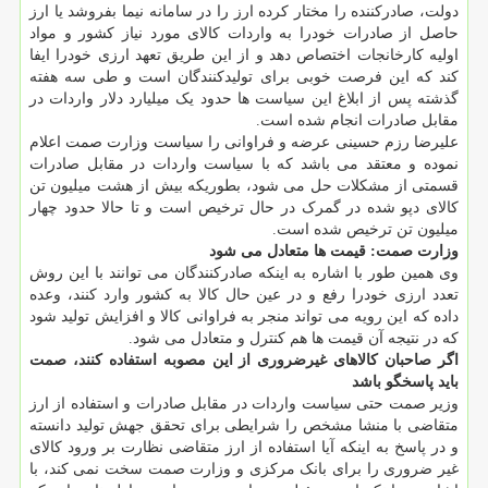
دولت، صادرکننده را مختار کرده ارز را در سامانه نیما بفروشد یا ارز
حاصل از صادرات خودرا به واردات کالای مورد نیاز کشور و مواد
اولیه کارخانجات اختصاص دهد و از این طریق تعهد ارزی خودرا ایفا
کند که این فرصت خوبی برای تولیدکنندگان است و طی سه هفته
گذشته پس از ابلاغ این سیاست ها حدود یک میلیارد دلار واردات در
مقابل صادرات انجام شده است.
علیرضا رزم حسینی عرضه و فراوانی را سیاست وزارت صمت اعلام
نموده و معتقد می باشد که با سیاست واردات در مقابل صادرات
قسمتی از مشکلات حل می شود، بطوریکه بیش از هشت میلیون تن
کالای دپو شده در گمرک در حال ترخیص است و تا حالا حدود چهار
میلیون تن ترخیص شده است.
وزارت صمت: قیمت ها متعادل می شود
وی همین طور با اشاره به اینکه صادرکنندگان می توانند با این روش
تعدد ارزی خودرا رفع و در عین حال کالا به کشور وارد کنند، وعده
داده که این رویه می تواند منجر به فراوانی کالا و افزایش تولید شود
که در نتیجه آن قیمت ها هم کنترل و متعادل می شود.
اگر صاحبان کالاهای غیرضروری از این مصوبه استفاده کنند، صمت
باید پاسخگو باشد
وزیر صمت حتی سیاست واردات در مقابل صادرات و استفاده از ارز
متقاضی با منشا مشخص را شرایطی برای تحقق جهش تولید دانسته
و در پاسخ به اینکه آیا استفاده از ارز متقاضی نظارت بر ورود کالای
غیر ضروری را برای بانک مرکزی و وزارت صمت سخت نمی کند، با