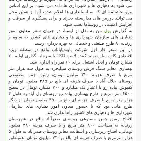
می شود به دهیاری ها و شهرداری ها داده می شود، بر این اساس
پیرو بخشنامه ای که به استانداری ها اعلام شده، آنها از همین محل
می توانند دوربین های مداربسته بخرند و برای پیشگیری از سرقت و
افزایش امنیت، در روستاها نصب شود.
به گزارش
پول
من به نقل از ایسنا، در جریان سفر معاون امور
دهیاری های سازمان شهرداری ها و دهیاری های کشور به ساوه و
زرندیه، ۸ طرح صنعتی و خدماتی به بهره برداری رسید.
در این سفر فاز اول شرکت باوندپایاتاب واقع در منطقه ویژه
اقتصادی کاوه ساوه تولید کننده لامپ LED با سرمایه گذاری اولیه ۲۰
میلیارد تومان و ایجاد اشتغال برای ۶۰ نفر راه اندازی شد.
بهسازی معابر سنگ فرش روستای سیلیجرد به طول سه هزار متر
مربع با صرف هزینه ۳۲۰ میلیون تومان، زمین چمن مصنوعی
روستای جلال آباد با صرف هزینه ای بالغ بر ۳۸۵ میلیون تومان و
کفپوش پیاده رو با اعتبار یک میلیارد و ۷۰۰ میلیارد تومان در سطح
۶۵۰۰ متر مربع و طرح بهسازی پیاده رو روستای یل آباد به طول ۴
هزار متر مربع با صرف هزینه ای بالغ بر ۴۵۰ میلیون تومان از دیگر
طرح هایی بود که با حضور معاون امور دهیاری های سازمان
شهرداری ها و دهیاری های کشور راه اندازی شد.
افتتاح زمین چمن مصنوعی روستای صدرآباد واقع در شهرستان
زرندیه به مساحت ۸۰۰ متر مربع و با صرف هزینه ۳۸۰ میلیون
تومانی، افتتاح زیرسازی و آسفالت معابر روستای صدرآباد به طول ۵
هزار مترمربع با صرف هزینه ای بالغ بر۷۳۰ میلیون تومان، همینطور