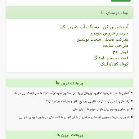
لینک دوستان ما
آب شیرین کن - دستگاه آب شیرین کن
خرید و فروش خودرو
شرکت صنعتی سخت پوشش
طراحی سایت
فیش حج
قیمت بیسیم باوفنگ
کوتاه کننده لینک
پربیننده ترین ها
آشنایی با سبد سرمایه گذاری دیجیتال ویپاد از صندوق های درآمد ثابت تا سرمایه گذاری در طلا
آزادسازی ۶ میلیارد دلار چه تاثیری بر نرخ دلار و معیشت مردم دارد؟
دو سناریوی مهم برای بازار سهام تا انتهای سال
تقدیر رییس کمیسیون اقتصادی مجلس از نقش کلیدی بانک مسکن در پایین آوردن ناترازی
پربحث ترین ها