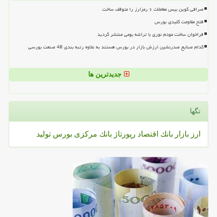
صرافی کوین بیس معاملات ۶ رمزارز را متوقف ساخت
فتح مقاومت کلیدی بورس
فراخوان ساخت مودم نوری با تراشه بومی منتشر گردید
کدام صنایع صدرنشین ارزش بازار در بورس هستند به علاوه رتبه بندی 48 صنعت بورسی
جدیدترین ها
تگها
ارز
بازار
بانك
اقتصاد
رپورتاژ
بانك مركزی
بورس
تولید