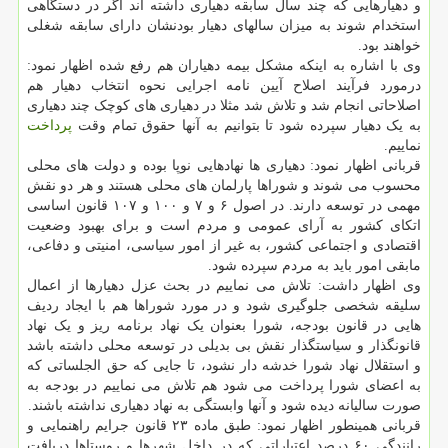
و دهیارهایی که چند سال سابقه دهیاری داشته اند اگر در دستگاهی
استخدام شوند به میزان سالهای دهیار بودنشان دارای سابقه شغلی
خواهند بود.
وی با اشاره به اینکه مشکل بیمه دهیاران هم رفع شده اظهار نمود:
درمورد فرآیند اصلاح آیین نامه اجرایی نحوه انتخاب دهیار هم
اصلاحاتی انجام شد و تلاش شد مثلا در دهیاری های کوچک چند دهیاری
به یک دهیار سپرده شود تا بتوانیم به آنها حقوق تمام وقت
پرداخت
نماییم.
قربانی اظهار نمود: دهیاری ها نهادهایی نوپا بوده و دولت های محلی
محسوب می شوند و شوراها پارلمان های محلی هستند و هر دو نقش
مهمی در توسعه دارند. در اصول ۶ و ۷ و ۱۰۰ و ۱۰۷ قانون اساسی
اتکای کشور به آرای عمومی و مردم است و برای بهبود وضعیت
اقتصادی و اجتماعی کشور، به غیر از امور سیاسی، امنیتی و دفاعی،
مابقی امور باید به مردم سپرده شود.
وی اظهار داشت: تلاش می نماییم در بحث عزل دهیارها از اعمال
سلیقه شخصی جلوگیری شود و در مورد شوراها هم با ایجاد ردیف
هایی در قانون بودجه، شورا بعنوان یک نهاد برنامه ریز و یک نهاد
قانونگذار و سیاستگذار نقش بی بدیلی در توسعه محلی داشته باشد
و استقلال نهاد شورا خدشه دار نشود، تا جایی که حق الجلساتی که
به اعضای شورا پرداخت می شود هم تلاش می نماییم در بودجه به
صورت سالیانه دیده شود و آنها وابستگی به نهاد دهیاری نداشته باشند.
قربانی همینطور اظهار نمود: طبق ماده ۲۳ قانون جرایم راهنمایی و
رانندگی ۶۰ درصد اعتباراتی که در داخل شهرها و روستاها دریافت