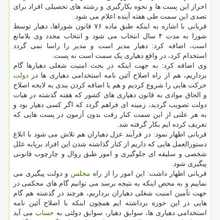
احراز این پست ها و نحوه بکارگیری و رشته های تحصیلی افراد برای
تصدی این سمت طی هفته آینده اعلام می شود.
قربانی با اشاره به اینکه طبق ماده ۷۶ قانون شوراها، دهیار توسط
شورا به مدت ۴ سال انتخاب می شود و انتخاب مجدد وی بلامانع
است، اضافه کرد: دهیار مدیر است و مدیر را راسا نمی گردد
استخدام کرد، در واقع دهیاری یک سمت است نه پست.
وی اضافه کرد: به جهت اینکه در بحث امنیت شغلی دهیارها گام
برداریم، هم از راه اصلاح آئین نامه استخدامی دهیاری ها در
دولت
حرکت هایی را شروع کردیم و هم با اضافه کردن بندی به لایحه اصلاح
و الحاق موادی به قانون دهیاری های کشور که هفته گذشته در هیات
دولت تصویب گردید، زمینه ای فراهم گردد که اگر کسی دهیار بود و
به هر علتی از این سمت کنار رفت بدون آزمون در پست هایی که
تعریف کرده ایم بکار گرفته شد.
قربانی اظهار نمود: در فرآیند عزل دهیاران هم تلاش می شود با ابلاغ
دستورالعمل هایی که داریم از کنار گذاشته شدن این افراد برپایه علل
شخصی و سلیقه ای جلوگیری و امور طبق روال و چارچوب قانونی
پیگیری شود.
قربانی اظهار داشت: این امور را از راه
مجلس
و دولت پیگیری می
نماییم و به محض اینکه به نتیجه برسد می توانیم گام های محکمی در
جهت تأمین امنیت شغلی دهیاران برداریم، هرچند در گذشته هم گام
هایی در این حوزه برداشته ایم همچون اینکه با اصلاح آئین نامه
استخدامی دهیاری ها، سوابق دهیار، سوابق دولتی به
حساب
می آید