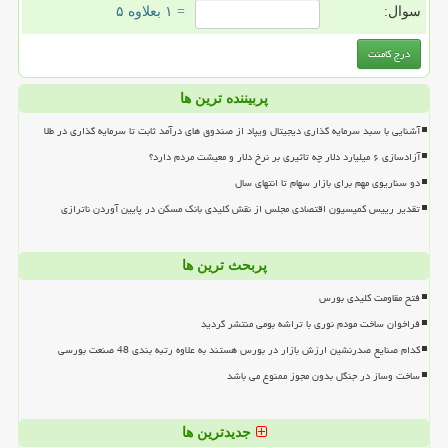
سوال:
= ۱ بعلاوه ۵
پربیننده ترین ها
آشنایی با سبد سرمایه گذاری دیجیتال ویپاد از صندوق های درآمد ثابت تا سرمایه گذاری در طلا
آزادسازی ۶ میلیارد دلار چه تاثیری بر نرخ دلار و معیشت مردم دارد؟
دو سناریوی مهم برای بازار سهام تا انتهای سال
تقدیر رییس کمیسیون اقتصادی مجلس از نقش کلیدی بانک مسکن در پایین آوردن ناترازی
پربحث ترین ها
فتح مقاومت کلیدی بورس
فراخوان ساخت مودم نوری با تراشه بومی منتشر گردید
کدام صنایع صدرنشین ارزش بازار در بورس هستند به علاوه رتبه بندی 48 صنعت بورسی
ساخت وساز در جنگل بدون مجوز ممنوع می باشد
جدیدترین ها