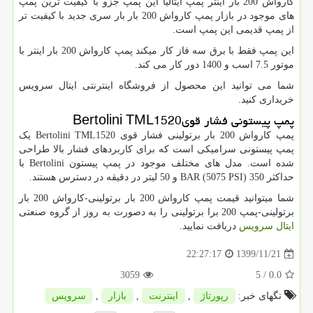
کارواش 200 بار اینتر پمپ ایتالیا این پمپ جزو با کیفیت ترین پمپ
های موجود در بازار پمپ کارواش 200 بار بار سری جدید با کیفیت تر
از پمپ قدیمی این پمپ است.
این پمپ فقط با برق سه فاز کار میکند پمپ کارواش 200 بار اینتر با
موتور 7.5 اسب و 1400 دور کار می کند.
شما می توانید این محصول از فروشگاه اینترنتی ایتال سرویس
خریداری کنید.
پمپ پیستونی فشار قوی
Bertolini TML1520
پمپ کارواش 200 بار برتولینی فشار قوی
Bertolini TML1520
یک
پمپ پیستونی سرامیکی است که برای کاربردهای فشار بالا طراحی
شده است. مدل های مختلف موجود در پمپ پیستون
Bertolini
با
حداکثر 350
BAR (5075 PSI)
و 50 لیتر در دقیقه در دسترس هستند.
شما میتوانید قیمت پمپ کارواش 200 بار برتولینی-کارواش 200 بار
برتولینی-پمپ 200 برا برتولینی را به دصورت به روز از گروه صنعتی
ایتال سرویس
دریافت نمایید.
1399/11/21
22:27:17
3059
/ 5
0.0
تگهای خبر:
رپورتاژ
,
اینترنت
,
بازار
,
سرویس