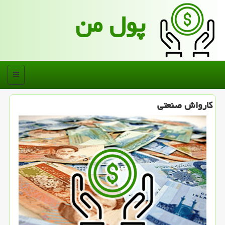
پول من
منو
كارواش صنعتی