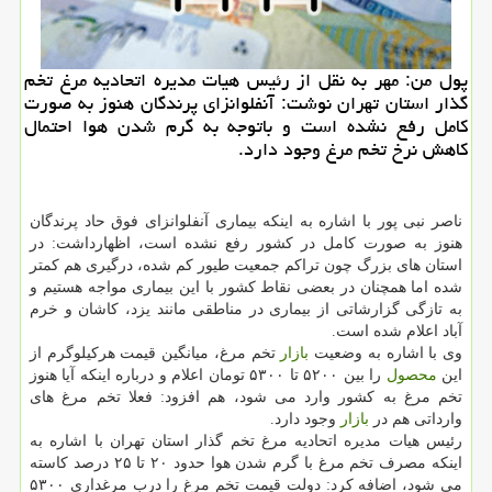
پول من: مهر به نقل از رئیس هیات مدیره اتحادیه مرغ تخم
گذار استان تهران نوشت: آنفلوانزای پرندگان هنوز به صورت
كامل رفع نشده است و باتوجه به گرم شدن هوا احتمال
كاهش نرخ تخم مرغ وجود دارد.
ناصر نبی پور با اشاره به اینكه بیماری آنفلوانزای فوق حاد پرندگان
هنوز به صورت كامل در كشور رفع نشده است، اظهارداشت: در
استان های بزرگ چون تراكم جمعیت طیور كم شده، درگیری هم كمتر
شده اما همچنان در بعضی نقاط كشور با این بیماری مواجه هستیم و
به تازگی گزارشاتی از بیماری در مناطقی مانند یزد، كاشان و خرم
آباد اعلام شده است.
وی با اشاره به وضعیت
بازار
تخم مرغ، میانگین قیمت هركیلوگرم از
این
محصول
را بین ۵۲۰۰ تا ۵۳۰۰ تومان اعلام و درباره اینكه آیا هنوز
تخم مرغ به كشور وارد می شود، هم افزود: فعلا تخم مرغ های
وارداتی هم در
بازار
وجود دارد.
رئیس هیات مدیره اتحادیه مرغ تخم گذار استان تهران با اشاره به
اینكه مصرف تخم مرغ با گرم شدن هوا حدود ۲۰ تا ۲۵ درصد كاسته
می شود، اضافه كرد: دولت قیمت تخم مرغ را درب مرغداری ۵۳۰۰