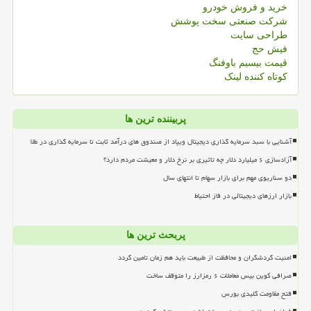
خرید و فروش خودرو
شرکت صنعتی سخت پوشش
طراحی سایت
فیش حج
قیمت بیسیم باوفنگ
کوتاه کننده لینک
پربیننده ترین ها
آشنایی با سبد سرمایه گذاری دیجیتال ویپاد از صندوق های درآمد ثابت تا سرمایه گذاری در طلا
آزادسازی ۶ میلیارد دلار چه تاثیری بر نرخ دلار و معیشت مردم دارد؟
دو سناریوی مهم برای بازار سهام تا انتهای سال
بازار ارزهای دیجیتالی در فاز احتیاط
پربحث ترین ها
امنیت گردشگران و محافظت از طبیعت باید هم زمان تامین گردد
صرافی کوین بیس معاملات ۶ رمزارز را متوقف ساخت
فتح مقاومت کلیدی بورس