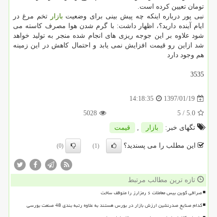
تومان تعیین كرده است.
نبی پور درباره اینكه چه پیش بینی برای وضعیت
بازار
تخم مرغ در
ایام آینده دارید؟، اظهار داشت: با گرم شدن هوا مصرف كاسته می
شود علاوه بر این جوجه ریزی های انجام شده منجر به تولید خواهد
شد ازاین رو قیمت افزایش نمی یابد و احتمال كاهش در این زمینه
هم وجود دارد
3535
1397/01/19
14:18:35
5028
/ 5
5.0
تگهای خبر:
بازار
,
قیمت
این مطلب را می پسندید؟
(0)
(1)
تازه ترین مطالب مرتبط
صرافی کوین بیس معاملات ۶ رمزارز را متوقف ساخت
کدام صنایع صدرنشین ارزش بازار در بورس هستند به علاوه رتبه بندی 48 صنعت بورسی