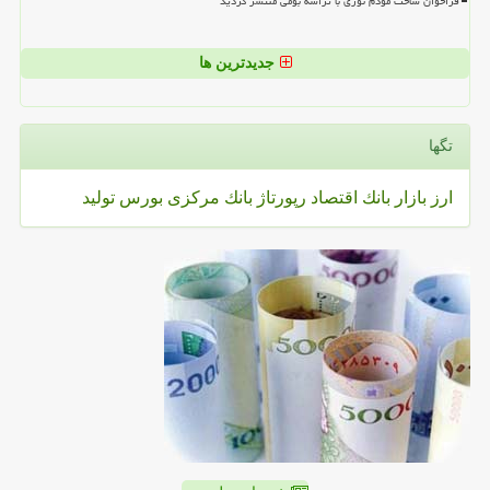
فراخوان ساخت مودم نوری با تراشه بومی منتشر گردید
جدیدترین ها
تگها
ارز
بازار
بانك
اقتصاد
رپورتاژ
بانك مركزی
بورس
تولید