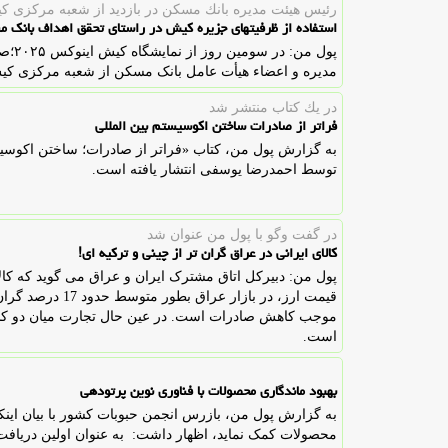
رئیس هیئت مدیره بانك مسكن در بازدید از شعبه مركزی كی
استفاده از ظرفیتهای جزیره کیش در راستای تحقق اهداف بانک 
پول م
مدیره و اعضاء هیأت عامل بانک مسکن از شعبه مرکزی کیش 
در یك كتاب منتشر شد
فراتر از صادرات ساختن اکوسیستم بین المللی
به گزارش پول من، کتاب «فراتر از صادرات؛ ساختن اکوسیستم
توسط احمدرضا یوسفی انتشار یافته است.
در گفت وگو با پول من عنوان شد
کالای ایرانی در عراق گران تر از چینی و ترکیه ای!
پول من: دبیرکل اتاق مشترک ایران و عراق می گوید که کالا
قیمت ارز، در بازا
موجب کاهش صادرات است. در عین حال تجارت میان دو کشور
است.
بهبود ماندگاری محصولات با فناوری نوین پرتودهی
به گزارش پول من، بازرس انجمن حبوبات کشور با بیان اینکه