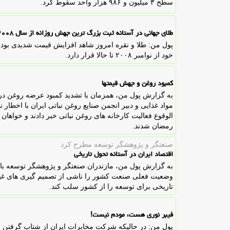
سطح ۳ میلیون و ۹۸۶ هزار واحد سقوط کرد.
طلای جهانی در آستانه ثبت بزرگ ترین جهش روزانه از سال ۲۰۰۸
پول من: طلا و نقره امروز شاهد افزایش قیمت شدیدی بودند
خود از نوامبر ۲۰۰۸ تا حالا قرار دارد.
کمبود روغن و جهش قیمتها
به گزارش پول من، همزمان با تشدید کمبود عرضه روغن در ب
مواد غذایی و دبیر انجمن صنایع روغن نباتی ایران با اخطار
الوقوع فعالیت کارخانه های روغن نباتی خبر دادند و خواها
رمضان شدند.
صنعتگر و پژوهشگر توسعه مطرح كرد
اقتصاد ایران در آستانه تحول تاریخی
به گزارش پول من، مازندران صنعتگر و پژوهشگر توسعه با ا
وضعیت فعلی صنعت کشور را ناشی از تصمیم گیری های غیرعل
تاریخی برای توسعه را از کشور سلب کند.
فیبر نوری هست، مودم نیست!
پول من: در حالیکه شرکت مخابرات ایران از شتاب گرفتن ا