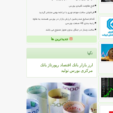
فتح مقاومت کلیدی بورس
فراخوان ساخت مودم نوری با تراشه بومی منتشر گردید
کدام صنایع صدرنشین ارزش بازار در بورس هستند به علاوه
رتبه بندی 48 صنعت بورسی
ساخت وساز در جنگل بدون مجوز ممنوع می باشد
جدیدترین ها
تگها
ارز
بازار
بانك
اقتصاد
رپورتاژ
بانك
مركزی
بورس
تولید