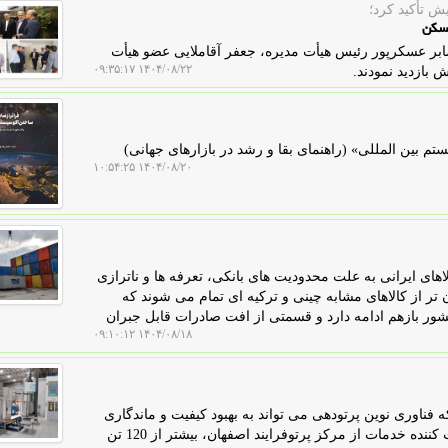
ش تأكید كرد؛
مسکن
ن: در سومین روز از نمایشگاه کیش اینوکس ۲۰۲۵؛صابر عسکرپور رئیس هیأت مدیره، جعفر آقاملایی عضو هیأت
۱۴۰۴/۰۸/۲۲ ۰۹:۳۵:۱۷
بازدید نمودند.
 بین المللی» (راهنمای بقا و رشد در بازارهای جهانی)
۱۴۰۴/۰۸/۲۰ ۱۰:۵۴:۲۵
های ایرانی به علت محدودیت های بانکی، تعرفه ها و ناترازی
ر عراق بطور متوسط حدود 17 درصد گران تر از کالاهای مشابه چینی و ترکیه ای تمام می شوند که
 بازهم ادامه دارد و قسمتی از افت صادرات قابل جبران
۱۴۰۴/۰۸/۱۸ ۰۹:۱۰:۱۲
 فناوری نوین پرتودهی می تواند به بهبود کیفیت و ماندگاری
محصولات کمک نماید، اظهار داشت: به عنوان اولین دریافت کننده خدمات از مرکز پرتوفرایند اصفهان، بیشتر از 120 تن