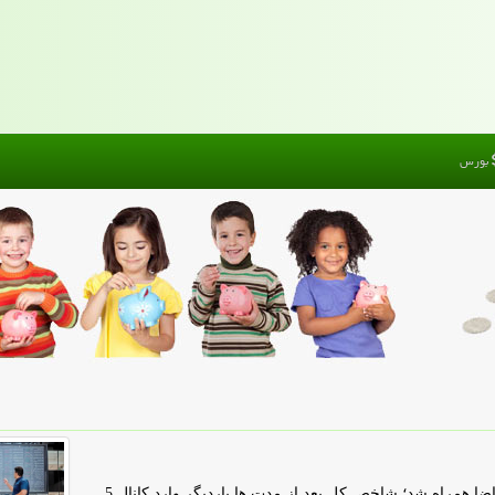
بورس
پول من: بازار سرمایه در معاملات امروز با موج قدرتمند تقاضا همراه شد؛ شاخص کل بعد از مدت ها باردیگر وارد کانال 5