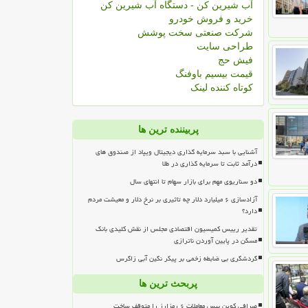
آب شیرین کن - دستگاه آب شیرین کن
خرید و فروش خودرو
شرکت صنعتی سخت پوشش
طراحی سایت
فیش حج
قیمت بیسیم باوفنگ
کوتاه کننده لینک
پربیننده ترین ها
آشنایی با سبد سرمایه گذاری دیجیتال ویپاد از صندوق های
درآمد ثابت تا سرمایه گذاری در طلا
دو سناریوی مهم برای بازار سهام تا انتهای سال
آزادسازی ۶ میلیارد دلار چه تاثیری بر نرخ دلار و معیشت مردم
دارد؟
تقدیر رییس کمیسیون اقتصادی مجلس از نقش کلیدی بانک
مسکن در پایین آوردن ناترازی
گردشگری بی ضابطه زخمی بر پیکر نگین آبی زاگرس
پربحث ترین ها
صرافی کوین بیس معاملات ۶ رمزارز را متوقف ساخت