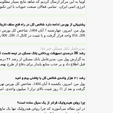
لوبیا به این مرکز ارسال کردیم که شاهد نتایج بسیار مطلوبی
انرژی اتمی ایران، تمامی فعالان صنعت حبوبات با این تکنول
پشتیبانی از بورس ادامه دارد شاخص کل در راه فتح سقف تاریخ
209، 054 واحد قرار گرفت و با تثبیت در کانال 3، 200، 000 واحدی امیدها برای ادامه روند صعودی تقویت شد.
مدیرعامل بانك مسكن خبر داد؛
رشد 36 درصدی تسهیلات پرداختی بانک مسکن در نیمه نخست 1404
قبل اطلاع داد و بر جذب منابع پایدار برای دفاع از طرح نه
رشد ۲۱ هزار واحدی شاخص کل با چاشنی بیم و امید
گرفت و بعد از 11 روز تثبیت بالای تراز 3 میلیون واحدی، امید به عبور از مقاومت را زنده نگاه داشت.
چرا روغن هیدرولیک فراتر از یک سیال ساده است؟
در این مقاله می‌آموزید که چرا روغن هیدرولیک تنها یک مای